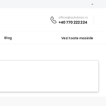
office@autobias.ro
+40 770 222 224
Blog
Vezi toate masinile