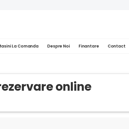
asini La Comanda
Despre Noi
Finantare
Contact
 rezervare online