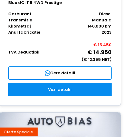
Blue dCi 115 4WD Prestige
Carburant
Diesel
Transmisie
Manuala
Kilometraj
146.000 km
Anul fabricatiei
2023
€ 15.450
€ 14.950
TVA Deductibil
(€ 12.355 NET)
Cere detalii
Vezi detalii
Oferte Speciale