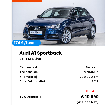
174 € / luna
Audi A1 Sportback
25 TFSI S Line
Carburant
Benzina
Transmisie
Manuala
Kilometraj
209.000 km
Anul fabricatiei
2019
€ 11.450
€ 10.990
TVA Deductibil
(€ 9.083 NET)