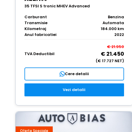
35 TFSI S tronic MHEV Advanced
Carburant
Benzina
Transmisie
Automata
Kilometraj
184.000 km
Anul fabricatiei
2022
€ 21.950
€ 21.450
TVA Deductibil
(€ 17.727 NET)
Cere detalii
Vezi detalii
Oferte Speciale