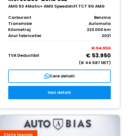
AMG 53 4Matic+ AMG Speedshift TCT 9G AMG
Line Advanced Plus
Carburant
Benzina
Transmisie
Automata
Kilometraj
223.000 km
Anul fabricatiei
2021
€ 54.950
€ 53.950
TVA Deductibil
(€ 44.587 NET)
Cere detalii
Vezi detalii
Oferte Speciale