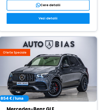
Cere detalii
Vezi detalii
Oferte Speciale
854 € / luna
Mercedes-Benz GLE