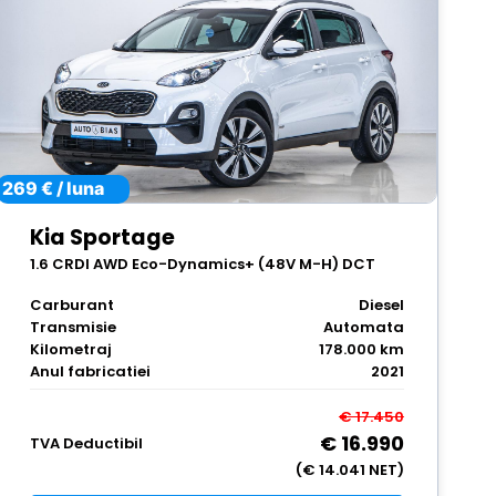
269 € / luna
Kia Sportage
1.6 CRDI AWD Eco-Dynamics+ (48V M-H) DCT
PLATINUM
Carburant
Diesel
Transmisie
Automata
Kilometraj
178.000 km
Anul fabricatiei
2021
€ 17.450
€ 16.990
TVA Deductibil
(€ 14.041 NET)