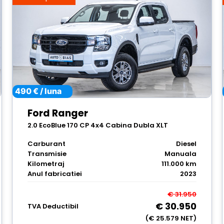
490 € / luna
Ford Ranger
2.0 EcoBlue 170 CP 4x4 Cabina Dubla XLT
Carburant
Diesel
Transmisie
Manuala
Kilometraj
111.000 km
Anul fabricatiei
2023
€ 31.950
€ 30.950
TVA Deductibil
(€ 25.579 NET)