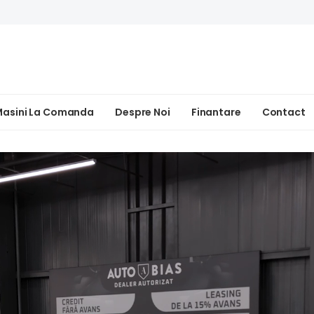
asini La Comanda
Despre Noi
Finantare
Contact