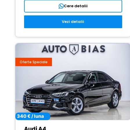
Cere detalii
Vezi detalii
Oferte Speciale
340 € / luna
Audi A4