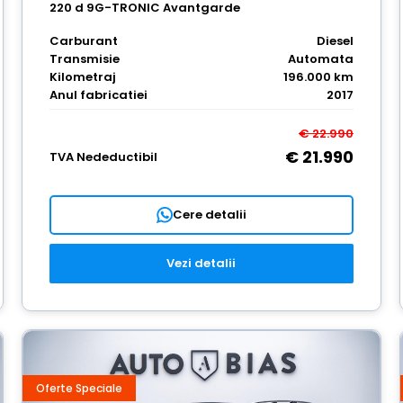
220 d 9G-TRONIC Avantgarde
Carburant
Diesel
Transmisie
Automata
Kilometraj
196.000 km
Anul fabricatiei
2017
€ 22.990
€ 21.990
TVA Nedeductibil
Cere detalii
Vezi detalii
Oferte Speciale