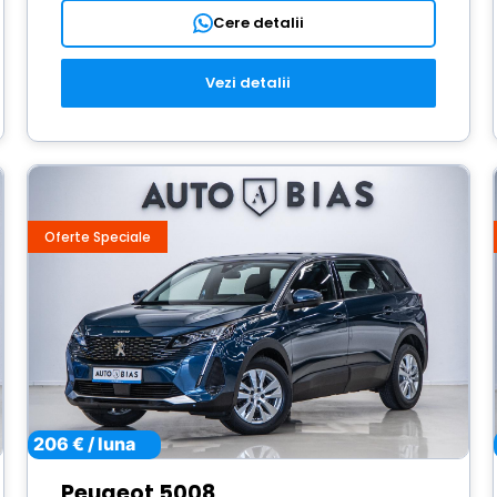
Cere detalii
Vezi detalii
Oferte Speciale
206 € / luna
Peugeot 5008