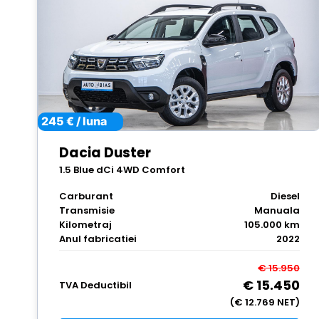
245 € / luna
Dacia Duster
1.5 Blue dCi 4WD Comfort
Carburant
Diesel
Transmisie
Manuala
Kilometraj
105.000 km
Anul fabricatiei
2022
€ 15.950
€ 15.450
TVA Deductibil
(€ 12.769 NET)