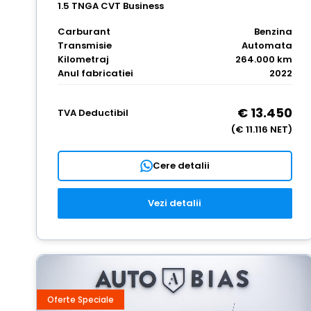
1.5 TNGA CVT Business
Carburant
Benzina
Transmisie
Automata
Kilometraj
264.000 km
Anul fabricatiei
2022
€ 13.450
TVA Deductibil
(€ 11.116 NET)
Cere detalii
Vezi detalii
Oferte Speciale