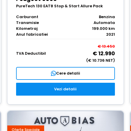
PureTech 130 EAT8 Stop & Start Allure Pack
Carburant
Benzina
Transmisie
Automata
Kilometraj
199.000 km
Anul fabricatiei
2021
€ 13.450
€ 12.990
TVA Deductibil
(€ 10.736 NET)
Cere detalii
Vezi detalii
Oferte Speciale