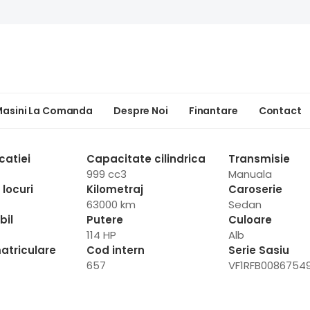
asini La Comanda
Despre Noi
Finantare
Contact
catiei
Capacitate cilindrica
Transmisie
999 cc3
Manuala
locuri
Kilometraj
Caroserie
63000 km
Sedan
bil
Putere
Culoare
114 HP
Alb
atriculare
Cod intern
Serie Sasiu
657
VF1RFB0086754