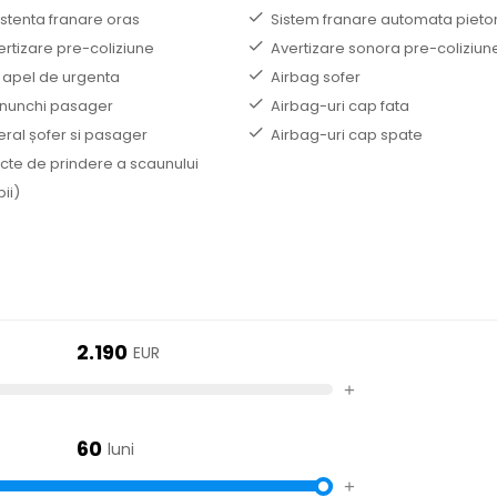
istenta franare oras
Sistem franare automata pieto
ertizare pre-coliziune
Avertizare sonora pre-coliziun
 apel de urgenta
Airbag sofer
nunchi pasager
Airbag-uri cap fata
eral șofer si pasager
Airbag-uri cap spate
ncte de prindere a scaunului
ii)
2.190
EUR
+
60
luni
+