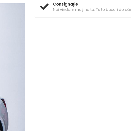
Consignație
Noi vindem mașina ta. Tu te bucuri de câș