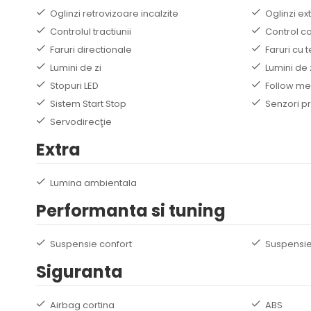
Oglinzi retrovizoare incalzite
Oglinzi ex
Controlul tractiunii
Control 
Faruri directionale
Faruri cu 
Lumini de zi
Lumini de 
Stopuri LED
Follow m
Sistem Start Stop
Senzori pr
Servodirecţie
Extra
Lumina ambientala
Performanta si tuning
Suspensie confort
Suspensie
Siguranta
Airbag cortina
ABS