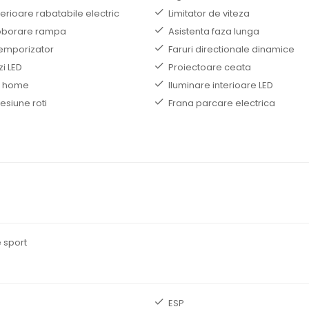
terioare rabatabile electric
Limitator de viteza
coborare rampa
Asistenta faza lunga
temporizator
Faruri directionale dinamice
zi LED
Proiectoare ceata
e home
Iluminare interioare LED
esiune roti
Frana parcare electrica
 sport
ESP