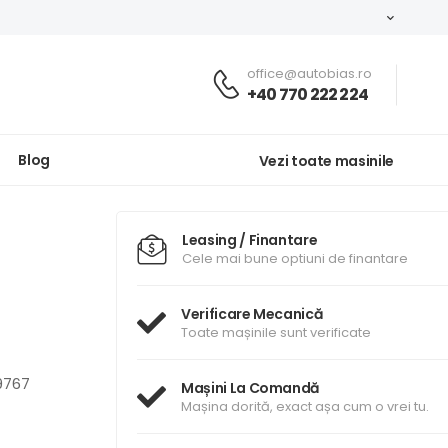
office@autobias.ro
+40 770 222 224
Blog
Vezi toate masinile
Leasing / Finantare
Cele mai bune optiuni de finantare
Verificare Mecanică
Toate mașinile sunt verificate
9767
Mașini La Comandă
Mașina dorită, exact așa cum o vrei tu.