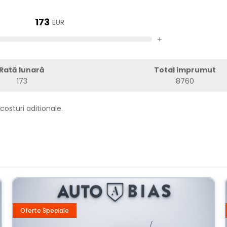
173
EUR
+
Rată lunară
Total imprumut
173
8760
costuri aditionale.
Oferte Speciale