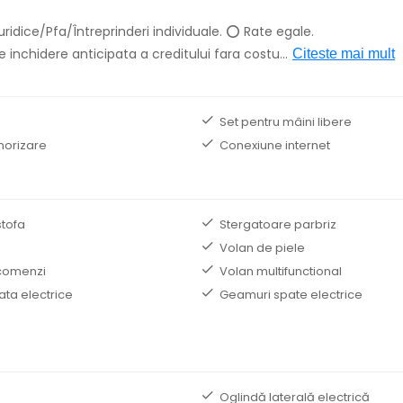
ridice/Pfa/Întreprinderi individuale. ⭕ Rate egale.
 inchidere anticipata a creditului fara costu
...
Citeste mai mult
B
Set pentru mâini libere
norizare
Conexiune internet
stofa
Stergatoare parbriz
Volan de piele
comenzi
Volan multifunctional
ata electrice
Geamuri spate electrice
Oglindă laterală electrică