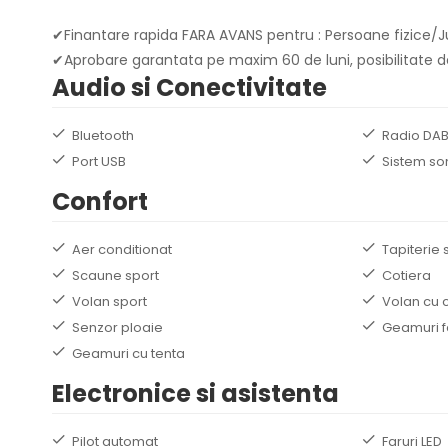
✔Finantare rapida FARA AVANS pentru : Persoane fizice/Ju
✔Aprobare garantata pe maxim 60 de luni, posibilitate de
Audio si Conectivitate
Bluetooth
Radio DA
Port USB
Sistem so
Confort
Aer conditionat
Tapiterie 
Scaune sport
Cotiera
Volan sport
Volan cu 
Senzor ploaie
Geamuri f
Geamuri cu tenta
Electronice si asistenta
Pilot automat
Faruri LED