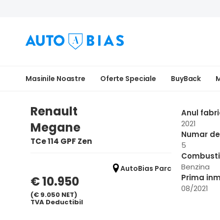
Masinile Noastre
Oferte Speciale
BuyBack
M
Renault
Anul fabri
2021
Megane
Numar de 
TCe 114 GPF Zen
5
Combusti
Benzina
AutoBias Parc
Prima inm
€ 10.950
08/2021
(€ 9.050 NET)
TVA Deductibil