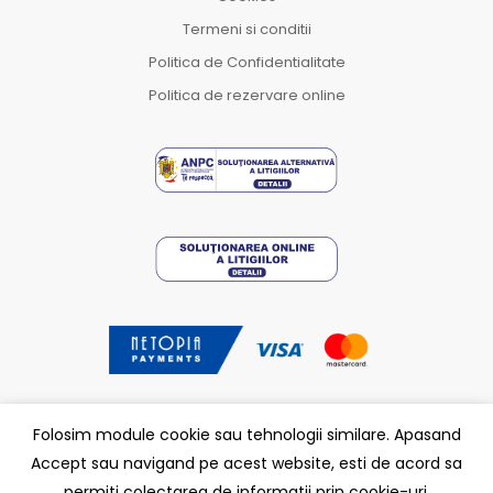
Termeni si conditii
Politica de Confidentialitate
Politica de rezervare online
Folosim module cookie sau tehnologii similare. Apasand
Accept sau navigand pe acest website, esti de acord sa
Carmatik.
Partener
permiti colectarea de informatii prin cookie-uri.