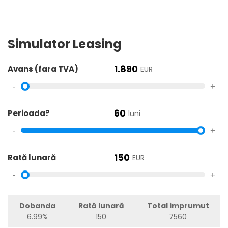
Simulator Leasing
1.890
Avans (fara TVA)
EUR
-
+
60
Perioada?
luni
-
+
150
Rată lunară
EUR
-
+
Dobanda
Rată lunară
Total imprumut
6.99%
150
7560