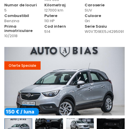
Numar de locuri
Kilometraj
Caroserie
5
127000 km
SUV
Combustibil
Putere
Culoare
Benzina
110 HP
Gri
Prima
Cod intern
Serie Sasiu
inmatriculare
514
W0V7D9EE5J4295091
10/2018
Oferte Speciale
150 € / luna