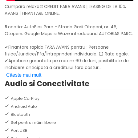
Cumpara relaxat❗ CREDIT FARA AVANS | LEASING DE LA 10%
AVANS | FINANTARE ONLINE.
❗Locatia: AutoBias Parc - Strada Garii Otopeni, nr. 46,
Otopeni: Google Maps si Waze introducand AUTOBIAS PARC.
✔Finantare rapida FARA AVANS pentru : Persoane
fizice/Juridice/Pfa/Întreprinderi individuale. ⭕ Rate egale.
✔Aprobare garantata pe maxim 60 de luni, posibilitate de
inchidere anticipata a creditului fara costur
...
Citeste mai mult
Audio si Conectivitate
Apple CarPlay
Android Auto
Bluetooth
Set pentru mâini libere
Port USB