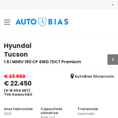
Hyundai
Tucson
1.6 l MHEV 180 CP 4WD 7DCT Premium
€ 23.950
AutoBias Showroom
€ 22.450
(€ 18.554 NET)
TVA Deductibil
Anul fabricatiei
Capacitate
Transmisie
cilindrica
2021
Automata
1598 cc3