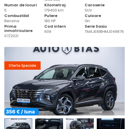
Numar de locuri
Kilometraj
Caroserie
5
179400 km
SUV
Combustibil
Putere
Culoare
Benzina
180 HP
Gri
Prima
Cod intern
Serie Sasiu
inmatriculare
609
TMAJE81BHMJ049876
07/2021
Oferte Speciale
356 € / luna