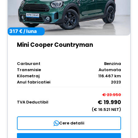
317 € / luna
Mini Cooper Countryman
Carburant
Benzina
Transmisie
Automata
Kilometraj
116.467 km
Anul fabricatiei
2023
€ 23.950
€ 19.990
TVA Deductibil
(€ 16.521 NET)
Cere detalii