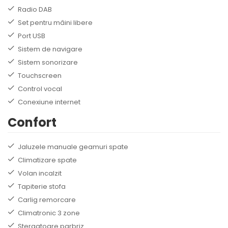
Radio DAB
Set pentru mâini libere
Port USB
Sistem de navigare
Sistem sonorizare
Touchscreen
Control vocal
Conexiune internet
Confort
Jaluzele manuale geamuri spate
Climatizare spate
Volan incalzit
Tapiterie stofa
Carlig remorcare
Climatronic 3 zone
Stergatoare parbriz