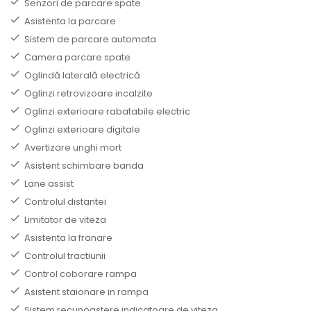
Senzori de parcare spate
Asistenta la parcare
Sistem de parcare automata
Camera parcare spate
Oglindă laterală electrică
Oglinzi retrovizoare incalzite
Oglinzi exterioare rabatabile electric
Oglinzi exterioare digitale
Avertizare unghi mort
Asistent schimbare banda
Lane assist
Controlul distantei
Limitator de viteza
Asistenta la franare
Controlul tractiunii
Control coborare rampa
Asistent staionare in rampa
Sistem recunoastere indicatoare de viteza