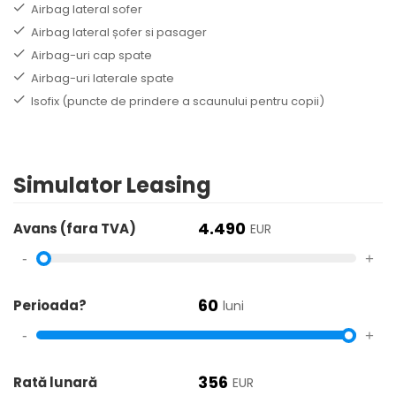
Airbag lateral sofer
Airbag lateral șofer si pasager
Airbag-uri cap spate
Airbag-uri laterale spate
Isofix (puncte de prindere a scaunului pentru copii)
Simulator Leasing
4.490
Avans (fara TVA)
EUR
-
+
60
Perioada?
luni
-
+
356
Rată lunară
EUR