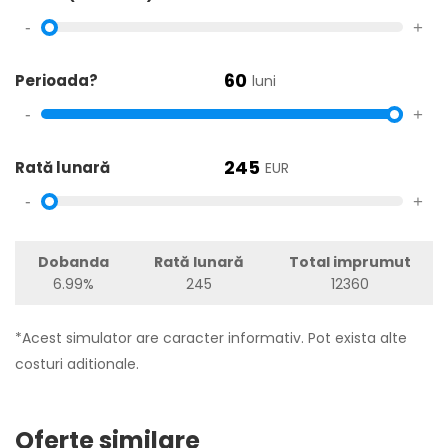
-
+
60
Perioada?
luni
-
+
245
Rată lunară
EUR
-
+
Dobanda
Rată lunară
Total imprumut
6.99%
245
12360
*Acest simulator are caracter informativ. Pot exista alte
costuri aditionale.
Oferte similare