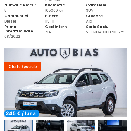
Numar de locuri
Kilometraj
Caroserie
5
105000 km
SUV
Combustibil
Putere
Culoare
Diesel
115 HP
Alb
Prima
Cod intern
Serie Sasiu
inmatriculare
714
VF1HJD40868708572
08/2022
Oferte Speciale
245 € / luna