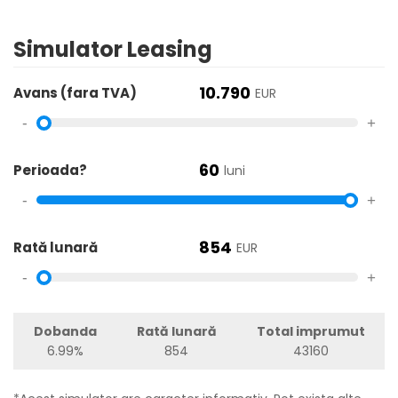
Simulator Leasing
10.790
Avans (fara TVA)
EUR
-
+
60
Perioada?
luni
-
+
854
Rată lunară
EUR
-
+
Dobanda
Rată lunară
Total imprumut
6.99%
854
43160