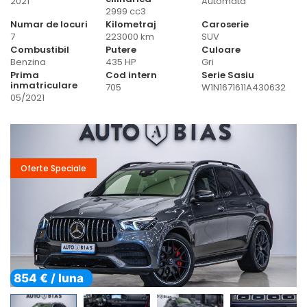
2021
Automata
2999 cc3
Numar de locuri
Kilometraj
Caroserie
7
223000 km
SUV
Combustibil
Putere
Culoare
Benzina
435 HP
Gri
Prima
Cod intern
Serie Sasiu
inmatriculare
705
W1N1671611A430632
05/2021
Oferte Speciale
854 € / luna