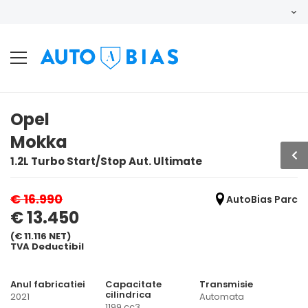
Opel
Mokka
1.2L Turbo Start/Stop Aut. Ultimate
€ 16.990
AutoBias Parc
€ 13.450
(€ 11.116 NET)
TVA Deductibil
Anul fabricatiei
Capacitate
Transmisie
cilindrica
2021
Automata
1199 cc3