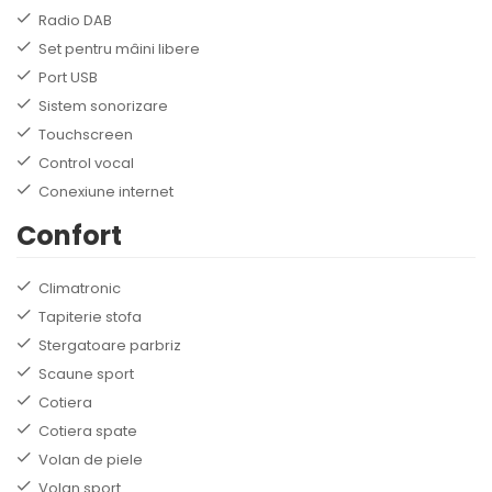
Radio DAB
Set pentru mâini libere
Port USB
Sistem sonorizare
Touchscreen
Control vocal
Conexiune internet
Confort
Climatronic
Tapiterie stofa
Stergatoare parbriz
Scaune sport
Cotiera
Cotiera spate
Volan de piele
Volan sport