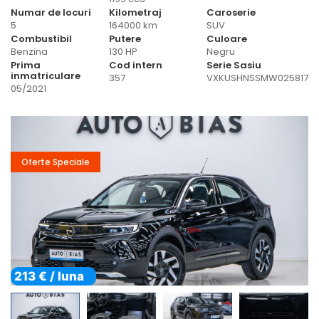
Numar de locuri
Kilometraj
Caroserie
5
164000 km
SUV
Combustibil
Putere
Culoare
Benzina
130 HP
Negru
Prima
Cod intern
Serie Sasiu
inmatriculare
357
VXKUSHNSSMW025817
05/2021
Oferte Speciale
213 € / luna