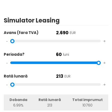
Simulator Leasing
2.690
Avans (fara TVA)
EUR
-
+
60
Perioada?
luni
-
+
213
Rată lunară
EUR
-
+
Dobanda
Rată lunară
Total imprumut
6.99%
213
10760