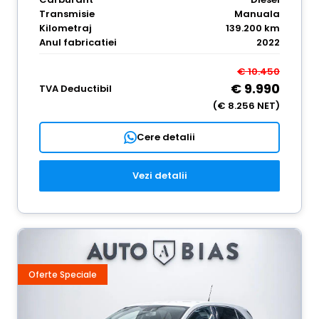
Transmisie
Manuala
Kilometraj
139.200 km
Anul fabricatiei
2022
€ 10.450
€ 9.990
TVA Deductibil
(€ 8.256 NET)
Cere detalii
Vezi detalii
Oferte Speciale