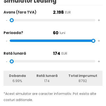
Simulator Leasing
2.198
Avans (fara TVA)
EUR
-
+
60
Perioada?
luni
-
+
174
Rată lunară
EUR
-
+
Dobanda
Rată lunară
Total imprumut
6.99%
174
8792
*Acest simulator are caracter informativ. Pot exista alte
costuri aditionale.