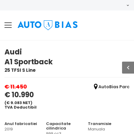
Audi
A1 Sportback
25 TFSI S Line
€ 11.450
AutoBias Parc
€ 10.990
(€ 9.083 NET)
TVA Deductibil
Anul fabricatiei
Capacitate
Transmisie
cilindrica
2019
Manuala
999 cc3