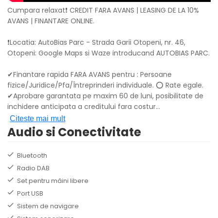
Cumpara relaxat❗ CREDIT FARA AVANS | LEASING DE LA 10%
AVANS | FINANTARE ONLINE.
❗Locatia: AutoBias Parc - Strada Garii Otopeni, nr. 46,
Otopeni: Google Maps si Waze introducand AUTOBIAS PARC.
✔Finantare rapida FARA AVANS pentru : Persoane
fizice/Juridice/Pfa/Întreprinderi individuale. ⭕ Rate egale.
✔Aprobare garantata pe maxim 60 de luni, posibilitate de
inchidere anticipata a creditului fara costur
...
Citeste mai mult
Audio si Conectivitate
Bluetooth
Radio DAB
Set pentru mâini libere
Port USB
Sistem de navigare