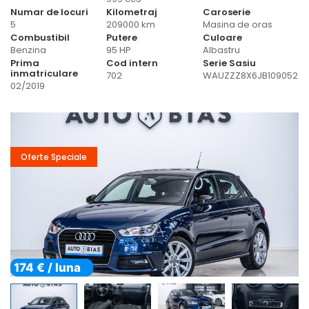
Numar de locuri
Kilometraj
Caroserie
5
209000 km
Masina de oras
Combustibil
Putere
Culoare
Benzina
95 HP
Albastru
Prima
Cod intern
Serie Sasiu
inmatriculare
702
WAUZZZ8X6JB109052
02/2019
Oferte Speciale
174 € / luna