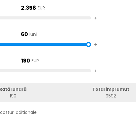
2.398
EUR
+
60
luni
+
190
EUR
+
Rată lunară
Total imprumut
190
9592
costuri aditionale.