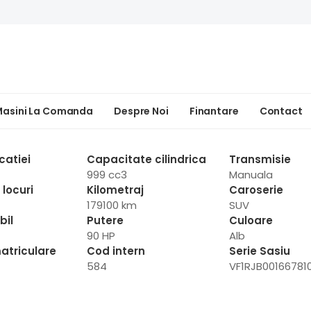
asini La Comanda
Despre Noi
Finantare
Contact
catiei
Capacitate cilindrica
Transmisie
999 cc3
Manuala
locuri
Kilometraj
Caroserie
179100 km
SUV
bil
Putere
Culoare
90 HP
Alb
atriculare
Cod intern
Serie Sasiu
584
VF1RJB00166781