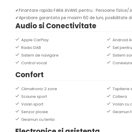
✔Finantare rapida FARA AVANS pentru : Persoane fizice/Ju
✔Aprobare garantata pe maxim 60 de luni, posibilitate de
Audio si Conectivitate
Apple CarPlay
Android A
Radio DAB
Set pentru
Sistem de navigare
Sistem so
Control vocal
Conexiune
Confort
Climatronic 2 zone
Tapiterie 
Scaune sport
Cotiera
Volan sport
Volan cu 
Senzor ploaie
Geamuri f
Geamuri cu tenta
Electronice si asistenta