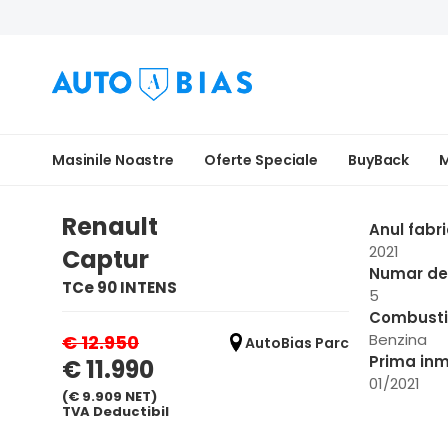
Masinile Noastre
Oferte Speciale
BuyBack
M
Renault
Anul fabri
2021
Captur
Numar de 
TCe 90 INTENS
5
Combusti
Benzina
€ 12.950
AutoBias Parc
Prima inm
€ 11.990
01/2021
(€ 9.909 NET)
TVA Deductibil