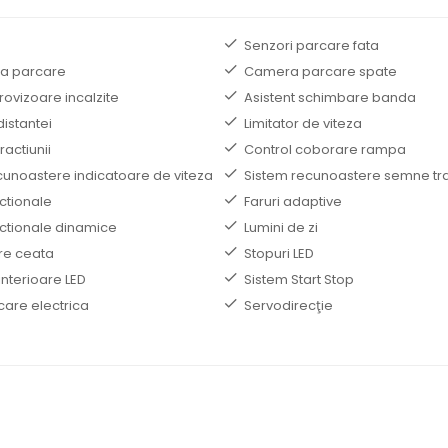
Senzori parcare fata
la parcare
Camera parcare spate
trovizoare incalzite
Asistent schimbare banda
distantei
Limitator de viteza
ractiunii
Control coborare rampa
cunoastere indicatoare de viteza
Sistem recunoastere semne tra
ectionale
Faruri adaptive
ectionale dinamice
Lumini de zi
re ceata
Stopuri LED
interioare LED
Sistem Start Stop
care electrica
Servodirecţie