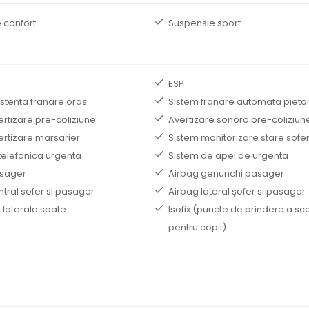
 confort
Suspensie sport
ESP
istenta franare oras
Sistem franare automata pieto
ertizare pre-coliziune
Avertizare sonora pre-coliziun
ertizare marsarier
Sistem monitorizare stare sofe
telefonica urgenta
Sistem de apel de urgenta
asager
Airbag genunchi pasager
tral sofer si pasager
Airbag lateral șofer si pasager
 laterale spate
Isofix (puncte de prindere a sc
pentru copii)