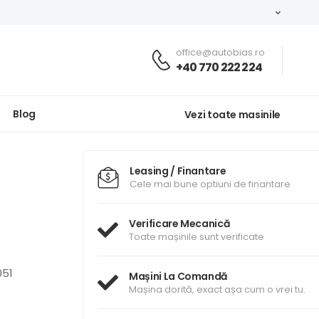
office@autobias.ro
+40 770 222 224
Blog
Vezi toate masinile
Leasing / Finantare
Cele mai bune optiuni de finantare
Verificare Mecanică
Toate mașinile sunt verificate
051
Mașini La Comandă
Mașina dorită, exact așa cum o vrei tu.