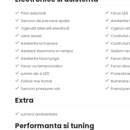
Pilot automat
Faruri LED
Senzori de parcare spate
Asistenta 
Oglindă laterală electrică
Oglinzi re
Lane assist
Controlul 
Asistenta la franare
Controlul t
Asistent staionare in rampa
Sistem re
Asistenta faza lunga
Faruri dir
Faruri cu temporizator
Faruri dir
Lumini de zi LED
Proiectoa
Follow me home
Iluminare 
Senzori presiune roti
Frana par
Extra
Lumina ambientala
Performanta si tuning