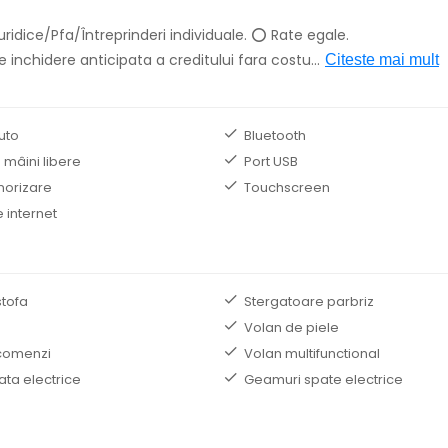
ridice/Pfa/Întreprinderi individuale. ⭕ Rate egale.
 inchidere anticipata a creditului fara costu
...
Citeste mai mult
uto
Bluetooth
 mâini libere
Port USB
norizare
Touchscreen
 internet
stofa
Stergatoare parbriz
Volan de piele
comenzi
Volan multifunctional
ata electrice
Geamuri spate electrice