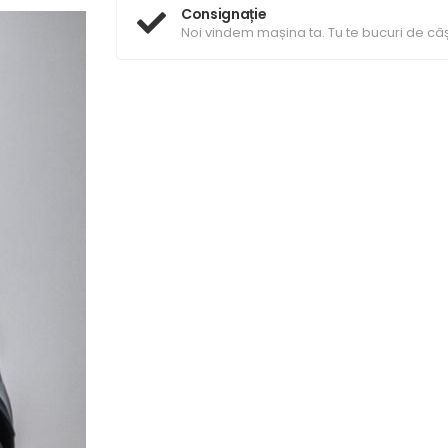
Consignație
Noi vindem mașina ta. Tu te bucuri de câș