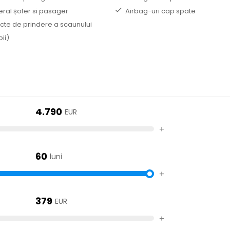
eral șofer si pasager
Airbag-uri cap spate
ncte de prindere a scaunului
ii)
4.790
EUR
+
60
luni
+
379
EUR
+