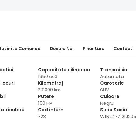
asini La Comanda
Despre Noi
Finantare
Contact
catiei
Capacitate cilindrica
Transmisie
1950 cc3
Automata
locuri
Kilometraj
Caroserie
219000 km
SUV
bil
Putere
Culoare
150 HP
Negru
atriculare
Cod intern
Serie Sasiu
723
W1N2477121J20