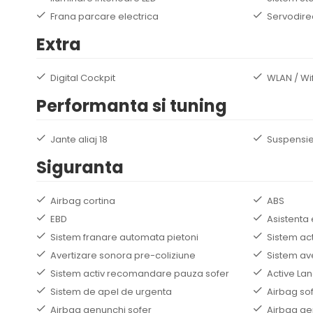
Frana parcare electrica
Servodire
Extra
Digital Cockpit
WLAN / Wif
Performanta si tuning
Jante aliaj 18
Suspensie
Siguranta
Airbag cortina
ABS
EBD
Asistenta 
Sistem franare automata pietoni
Sistem ac
Avertizare sonora pre-coliziune
Sistem av
Sistem activ recomandare pauza sofer
Active Lan
Sistem de apel de urgenta
Airbag so
Airbag genunchi sofer
Airbag ge