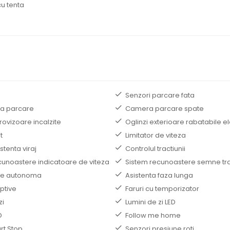
u tenta
Senzori parcare fata
la parcare
Camera parcare spate
trovizoare incalzite
Oglinzi exterioare rabatabile el
t
Limitator de viteza
stenta viraj
Controlul tractiunii
cunoastere indicatoare de viteza
Sistem recunoastere semne tra
e autonoma
Asistenta faza lunga
ptive
Faruri cu temporizator
zi
Lumini de zi LED
D
Follow me home
rt Stop
Senzori presiune roti