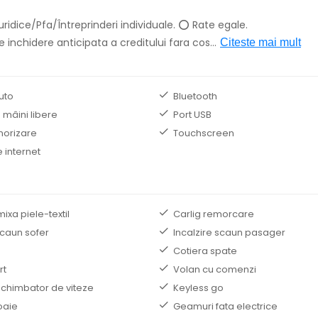
ridice/Pfa/Întreprinderi individuale. ⭕ Rate egale.
 inchidere anticipata a creditului fara cos
...
Citeste mai mult
uto
Bluetooth
 mâini libere
Port USB
norizare
Touchscreen
 internet
mixa piele-textil
Carlig remorcare
scaun sofer
Incalzire scaun pasager
Cotiera spate
rt
Volan cu comenzi
schimbator de viteze
Keyless go
oaie
Geamuri fata electrice