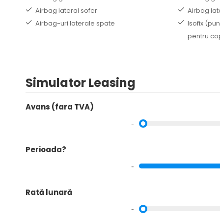
Airbag lateral sofer
Airbag lat
Airbag-uri laterale spate
Isofix (pu
pentru cop
Simulator Leasing
Avans (fara TVA)
-
Perioada?
-
Rată lunară
-