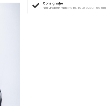
Consignație
Noi vindem mașina ta. Tu te bucuri de câș