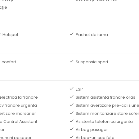
cţie
i Hotspot
Pachet de iarna
 confort
Suspensie sport
ESP
electrica la franare
Sistem asistenta franare oras
tiv franare urgenta
Sistem avertizare pre-coliziun
ertizare marsarier
Sistem monitorizare stare sofe
e Control Assistant
Asistenta telefonica urgenta
fer
Airbag pasager
nunchi pasager
Airbag-uri cap fata