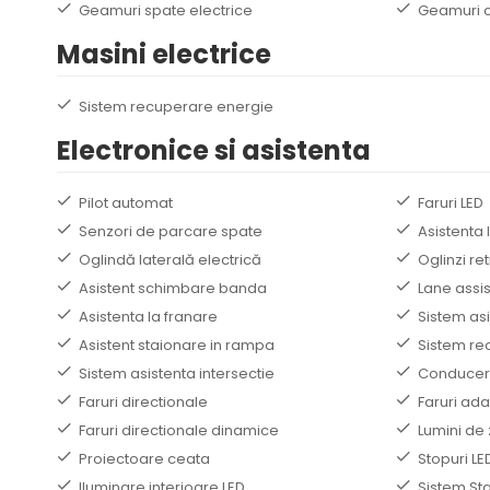
Geamuri spate electrice
Geamuri c
Masini electrice
Sistem recuperare energie
Electronice si asistenta
Pilot automat
Faruri LED
Senzori de parcare spate
Asistenta 
Oglindă laterală electrică
Oglinzi re
Asistent schimbare banda
Lane assis
Asistenta la franare
Sistem asi
Asistent staionare in rampa
Sistem re
Sistem asistenta intersectie
Conducer
Faruri directionale
Faruri ada
Faruri directionale dinamice
Lumini de 
Proiectoare ceata
Stopuri LE
Iluminare interioare LED
Sistem Sta