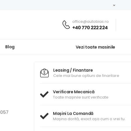
office@autobias.ro
+40 770 222 224
Blog
Vezi toate masinile
Leasing / Finantare
Cele mai bune optiuni de finantare
Verificare Mecanică
Toate mașinile sunt verificate
5057
Mașini La Comandă
Mașina dorită, exact așa cum o vrei tu.