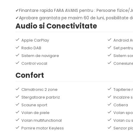
✔Finantare rapida FARA AVANS pentru : Persoane fizice/Ju
✔Aprobare garantata pe maxim 60 de luni, posibilitate de
Audio si Conectivitate
Apple CarPlay
Android A
Radio DAB
Set pentru
Sistem de navigare
Sistem so
Control vocal
Conexiune
Confort
Climatronic 2 zone
Tapiterie 
Stergatoare parbriz
Incalzire 
Scaune sport
Cotiera
Volan de piele
Volan spo
Volan multifunctional
Volan cu 
Pornire motor Keyless
Senzor pl