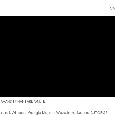
Co
 AVANS | FINANTARE ONLINE.
, nr. 1, Otopeni: Google Maps si Waze introducand AUTOBIAS.