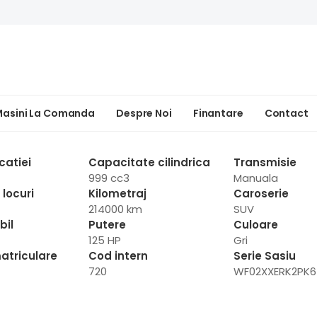
asini La Comanda
Despre Noi
Finantare
Contact
catiei
Capacitate cilindrica
Transmisie
999 cc3
Manuala
locuri
Kilometraj
Caroserie
214000 km
SUV
bil
Putere
Culoare
125 HP
Gri
atriculare
Cod intern
Serie Sasiu
720
WF02XXERK2PK6