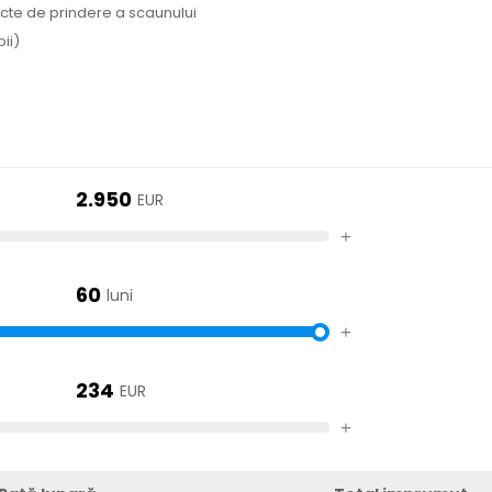
ncte de prindere a scaunului
ii)
2.950
EUR
+
60
luni
+
234
EUR
+