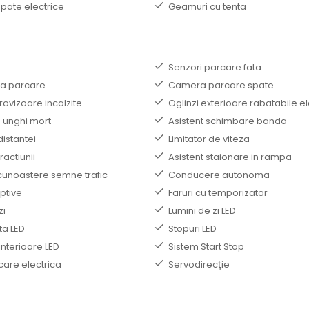
pate electrice
Geamuri cu tenta
Senzori parcare fata
la parcare
Camera parcare spate
trovizoare incalzite
Oglinzi exterioare rabatabile el
e unghi mort
Asistent schimbare banda
distantei
Limitator de viteza
ractiunii
Asistent staionare in rampa
cunoastere semne trafic
Conducere autonoma
ptive
Faruri cu temporizator
zi
Lumini de zi LED
ta LED
Stopuri LED
interioare LED
Sistem Start Stop
care electrica
Servodirecţie