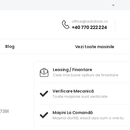
office@autobias.ro
+40 770 222 224
Blog
Vezi toate masinile
Leasing / Finantare
Cele mai bune optiuni de finantare
Verificare Mecanică
Toate mașinile sunt verificate
7391
Mașini La Comandă
Mașina dorită, exact așa cum o vrei tu.