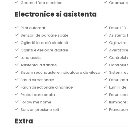
Geamuri fata electrice
Geamuri s
Electronice si asistenta
Pilot automat
Faruri LED
Senzori de parcare spate
Asistenta 
Oglindă laterală electrică
Oglinzi re
Oglinzi exterioare digitale
Avertizar
Lane assist
Controlul 
Asistenta la franare
Controlul t
Sistem recunoastere indicatoare de viteza
Sistem re
Faruri directionale
Faruri ada
Faruri directionale dinamice
Lumini de 
Proiectoare ceata
Faruri cea
Follow me home
Iluminare 
Senzori presiune roti
Frana par
Extra