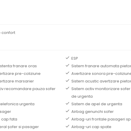
 confort
ESP
istenta franare oras
Sistem franare automata pieto
ertizare pre-coliziune
Avertizare sonora pre-coliziun
ertizare marsarier
Sistem acustic avertizare pieto
tiv recomandare pauza sofer
Sistem activ monitorizare sofer
de urgenta
telefonica urgenta
Sistem de apel de urgenta
asager
Airbag genunchi sofer
 cap fata
Airbag-uri frontale pasageri s
eral șofer si pasager
Airbag-uri cap spate