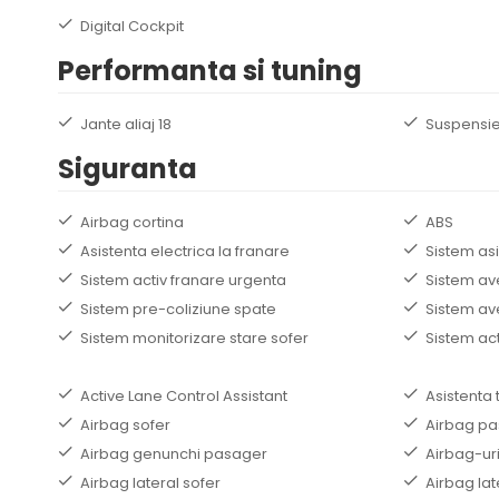
Digital Cockpit
Performanta si tuning
Jante aliaj 18
Suspensie
Siguranta
Airbag cortina
ABS
Asistenta electrica la franare
Sistem as
Sistem activ franare urgenta
Sistem av
Sistem pre-coliziune spate
Sistem av
Sistem monitorizare stare sofer
Sistem ac
Active Lane Control Assistant
Asistenta 
Airbag sofer
Airbag p
Airbag genunchi pasager
Airbag-uri
Airbag lateral sofer
Airbag lat