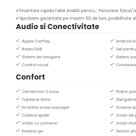
✔Finantare rapida FARA AVANS pentru : Persoane fizice/Ju
✔Aprobare garantata pe maxim 60 de luni, posibilitate de
Audio si Conectivitate
Apple CarPlay
Android A
Radio DAB
Set pentru
Sistem de navigare
Sistem so
Control vocal
Conexiune
Confort
Climatronic 2 zone
Plafon pa
Tapiterie stofa
Stergatoa
Incalzire scaun pasager
Scaune sp
Cotiera spate
Volan de 
Volan cu comenzi
Volan mult
Keyless go
Senzor pl