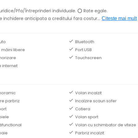
ridice/Pfa/Întreprinderi individuale. ⭕ Rate egale.
 inchidere anticipata a creditului fara costur
...
Citeste mai mult
uto
Bluetooth
 mâini libere
Port USB
norizare
Touchscreen
 internet
noramic
Volan incalzit
re parbriz
Incalzire scaun sofer
ort
Cotiera
piele
Volan sport
ifunctional
Volan cu schimbator de viteze
oaie
Parbriz incalzit