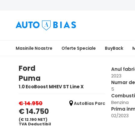
Masinile Noastre
Oferte Speciale
BuyBack
M
Ford
Anul fabri
2023
Puma
Numar de 
1.0 EcoBoost MHEV ST Line X
5
Combusti
Benzina
€ 14.950
AutoBias Parc
Prima inm
€ 14.750
02/2023
(€ 12.190 NET)
TVA Deductibil