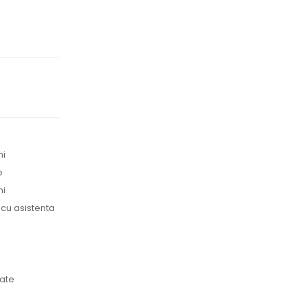
ni
e
ni
 cu asistenta
pate