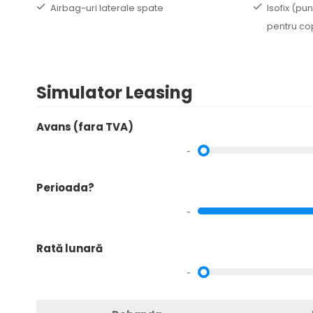
Airbag-uri laterale spate
Isofix (pu
pentru cop
Simulator Leasing
Avans (fara TVA)
-
Perioada?
-
Rată lunară
-